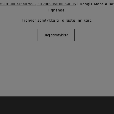
59.81986415407596, 10.780985313854805
i Google Maps eller
lignende
.
Trenger samtykke til å laste inn kart
.
Jeg samtykker