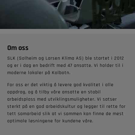
Prosjektering
Bærekraft
Tilbake
Klimaanlegg
Kjøleteknikk
Automatiker
Ledige stillinger
Serviceavtale
Ventilasjonsaggreg
Lekkasjekontroll
Se alle tjenester
Se alt innen 
Om oss
Inneklima
Rammeavtale
Krav til kjøling
Se alt innen om oss
Se alt innen ventil
SLK (Solheim og Larsen Klima AS) ble startet i 2012
Ventilasjonsservice
og er i dag en bedrift med 47 ansatte. Vi holder til i
moderne lokaler på Kolbotn.
Se alt innen pros
Se alt innen kjøling
Feilsøking
For oss er det viktig å levere god kvalitet i alle
oppdrag, og å tilby våre ansatte en stabil
arbeidsplass med utviklingsmuligheter. Vi satser
sterkt på en god arbeidskultur og legger til rette for
Se alt innen service
tett samarbeid slik at vi sammen kan finne de mest
optimale løsningene for kundene våre.